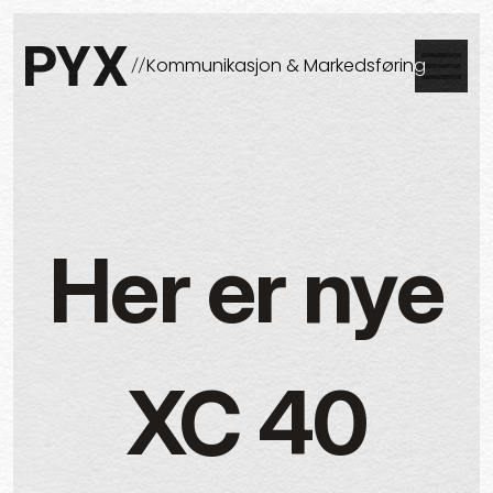
Skip to content
Lukke
Kommunikasjon & Markedsføring
PYX
Her er nye
XC 40