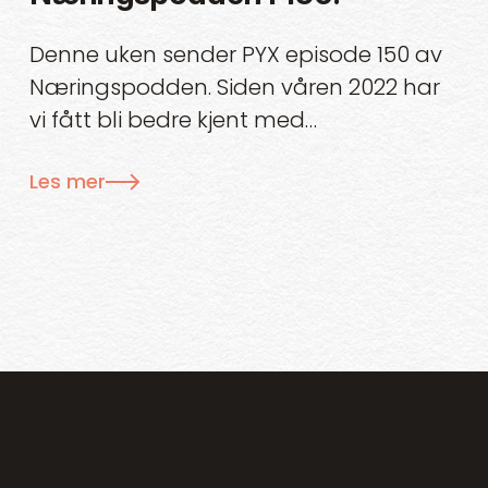
Denne uken sender PYX episode 150 av
Næringspodden. Siden våren 2022 har
vi fått bli bedre kjent med
næringslivsprofiler og virksomheter på
Les mer
Haugalandet.