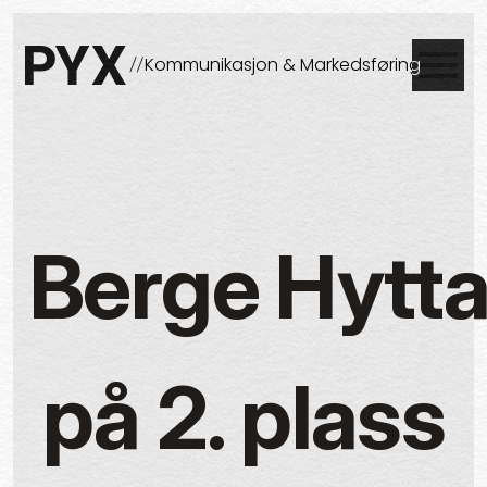
Skip to content
Lukke
Kommunikasjon & Markedsføring
PYX
Berge Hytt
på 2. plass