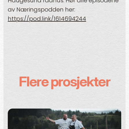
Haugesund rådhus. Hør alle episodene
av Næringspodden her:
https://pod.link/1614694244
Flere prosjekter