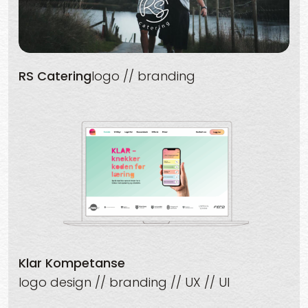
RS Catering
logo // branding
Klar Kompetanse
logo design // branding // UX // UI