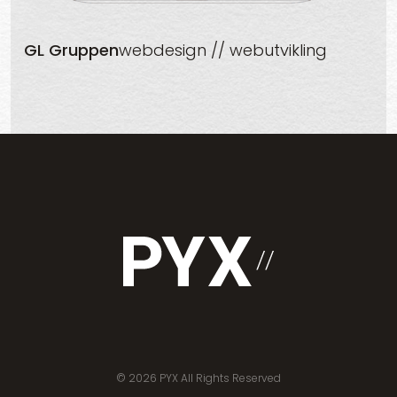
GL Gruppen
webdesign // webutvikling
© 2026 PYX All Rights Reserved