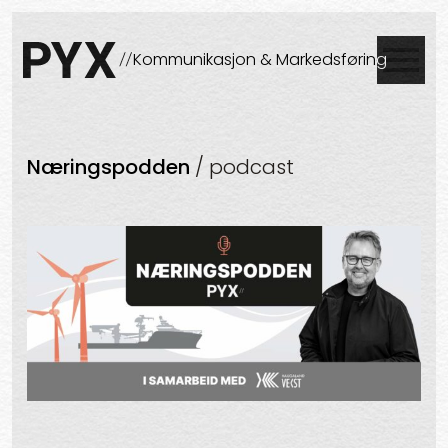
Skip to content
Lukke
Kommunikasjon & Markedsføring
PYX
Næringspodden
/ podcast